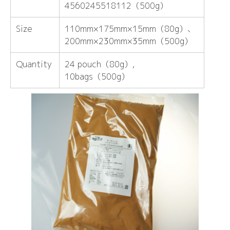
4560245518112（500g）
Size
110mm×175mm×15mm（80g）、
200mm×230mm×35mm（500g）
Quantity
24 pouch（80g）,
10bags（500g）